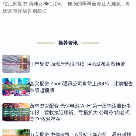
信汇网配资 清纯女神任冶湘：饰演的翠翠至今让人难忘，却
因离奇怪病告别影坛
推荐资讯
宇奇配资 西班牙热浪持续 14地发布高温预警
富兴配资 Zoom通讯公司盘前上涨4%，此前报告
业绩超预期
茂林资管配资 光伏电池“A+H”第一股钧达股份半
年报：营收接近腰斩、亏损扩大 公司称“内卷式
竞争”依然存在
万宝配资 中信建投：A股站上新台阶，看好科技