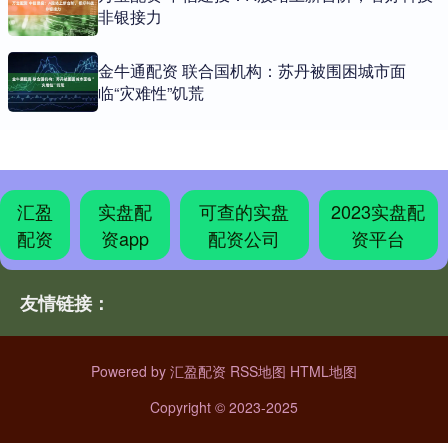
非银接力
金牛通配资 联合国机构：苏丹被围困城市面
临“灾难性”饥荒
汇盈
实盘配
可查的实盘
2023实盘配
配资
资app
配资公司
资平台
友情链接：
Powered by
汇盈配资
RSS地图
HTML地图
Copyright
© 2023-2025