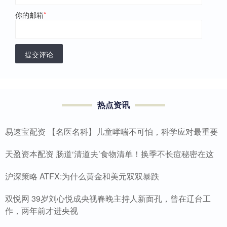
你的邮箱
*
提交评论
热点资讯
易速宝配资 【名医名科】儿童哮喘不可怕，科学应对最重要
天盈资本配资 肠道‘清道夫’食物清单！换季不长痘秘密在这
沪深策略 ATFX:为什么黄金和美元双双暴跌
双悦网 39岁刘心悦成央视春晚主持人新面孔，曾在辽台工
作，两年前才进央视