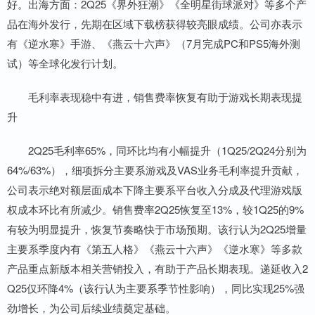
好。出海方面：2Q25《界外狂潮》《全明星街球派对》等多个产
品在海外发行，先期在区域下载榜获得较亮眼成绩。公司亦表示
有《逆水寒》手游、《燕云十六声》（7月完成PC和PS5海外测
试）等全球化发行计划。
毛利率表现稳中有进，销售费率恢复有助于游戏长期表现提
升
2Q25毛利率65%，同环比均有小幅提升（1Q25/2Q24分别为
64%/63%），细项拆分主要系游戏及VAS业务毛利率提升贡献，
公司表示绝对额层面成本下降主要系平台收入分成及代理游戏版
权成本环比有所减少。销售费率2Q25恢复至13%，较1Q25的9%
有较为明显提升，恢复节奏略快于市场预期。该行认为2Q25增量
主要系季度内有《第五人格》《燕云十六声》《逆水寒》等多款
产品重点新版本相关营销投入，有助于产品长期表现。递延收入2
Q25仅环降4%（该行认为主要系季节性影响），同比实现25%强
劲增长，为公司后续业绩奠定基础。