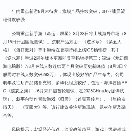
年内重点新游8月末待发，旗舰产品持续突破，2H业绩展望
稳健度较强
公司重点新手游《命运：群星》8月28日将上线海外市场（8
月15日开启国服测试）。旗舰产品方面：《逆水寒》《第五人
格》《蛋仔派对》等手游端在暑期持续上榜iOS畅销榜，其中
《逆水寒》手游2周年版本更新即登至畅销榜第三；端游《梦幻西
游电脑版》7/8月在线人数连续两个月突破历史新峰值（8月3日全
服同时在线人数突破293万），体现出较好的产品生命力。公司
明年及往后产品储备充裕、多样化程度较好，包括：海洋冒险RP
G《遗忘之海》（6月末开启首轮测试，在2025ChinaJoy提供试
玩）、叙事向动作冒险游戏《归唐》（首曝宣传片）、《星绘友
晴天》、《无限大》等。该行建议关注新游玩法、题材创新及融
合等。
风险提示：宏观经济低迷，监管政策趋严，游戏上线进程或