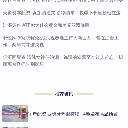
天盈资本配资 肠道‘清道夫’食物清单！换季不长痘秘密在这
沪深策略 ATFX:为什么黄金和美元双双暴跌
双悦网 39岁刘心悦成央视春晚主持人新面孔，曾在辽台工
作，两年前才进央视
信汇网配资 清纯女神任冶湘：饰演的翠翠至今让人难忘，却
因离奇怪病告别影坛
推荐资讯
宇奇配资 西班牙热浪持续 14地发布高温预警