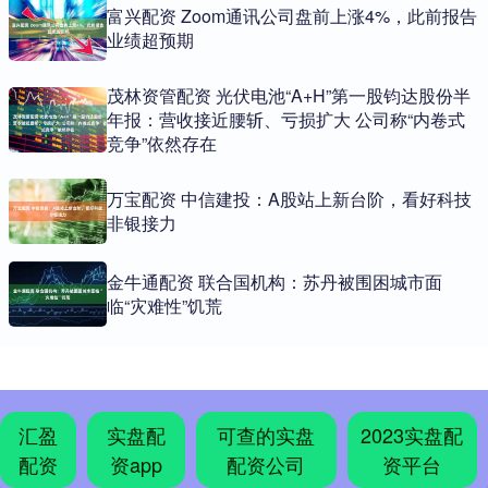
富兴配资 Zoom通讯公司盘前上涨4%，此前报告
业绩超预期
茂林资管配资 光伏电池“A+H”第一股钧达股份半
年报：营收接近腰斩、亏损扩大 公司称“内卷式
竞争”依然存在
万宝配资 中信建投：A股站上新台阶，看好科技
非银接力
金牛通配资 联合国机构：苏丹被围困城市面
临“灾难性”饥荒
汇盈
实盘配
可查的实盘
2023实盘配
配资
资app
配资公司
资平台