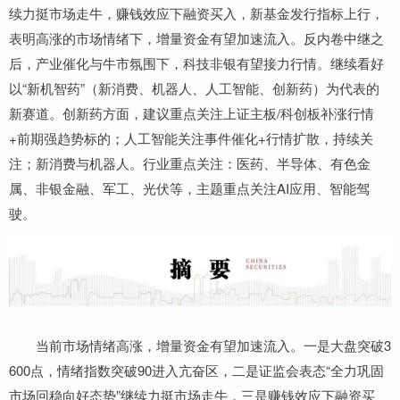
续力挺市场走牛，赚钱效应下融资买入，新基金发行指标上行，
表明高涨的市场情绪下，增量资金有望加速流入。反内卷中继之
后，产业催化与牛市氛围下，科技非银有望接力行情。继续看好
以“新机智药”（新消费、机器人、人工智能、创新药）为代表的
新赛道。创新药方面，建议重点关注上证主板/科创板补涨行情
+前期强趋势标的；人工智能关注事件催化+行情扩散，持续关
注；新消费与机器人。行业重点关注：医药、半导体、有色金
属、非银金融、军工、光伏等，主题重点关注AI应用、智能驾
驶。
当前市场情绪高涨，增量资金有望加速流入。一是大盘突破3
600点，情绪指数突破90进入亢奋区，二是证监会表态“全力巩固
市场回稳向好态势”继续力挺市场走牛，三是赚钱效应下融资买