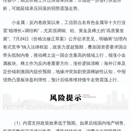
析，可能延续承压回落的弱势震荡走势。
小金属：反内卷政策以来，工信部点名有色金属等十大行业
需“稳增长+调结构”，尤其强调铜、铝、黄金及稀土的“高质量发
展”。7月24日《价格法修正草案》公开征求意见，明确将“治理内
卷式竞争”纳入法律框架，政策力度超预期，叠加国资委要求国企
带头抵制内卷，推动稀土这一国企含量高的领域上行，领涨小金
属板块。稀土作为反内卷重要方向，涨价逻辑清晰：海外订单及
定价锚刺激国内提价预期，地缘冲突加剧资源稀缺性认知，中报
强势凸显板块盈利弹性，预计后续将维持慢牛走势震荡上行。
（1）内需支持政策效果低于预期。如果后续国内地产销售、
投资等数据迟迟难以恢复，通胀持续低迷，消费未出现明显提