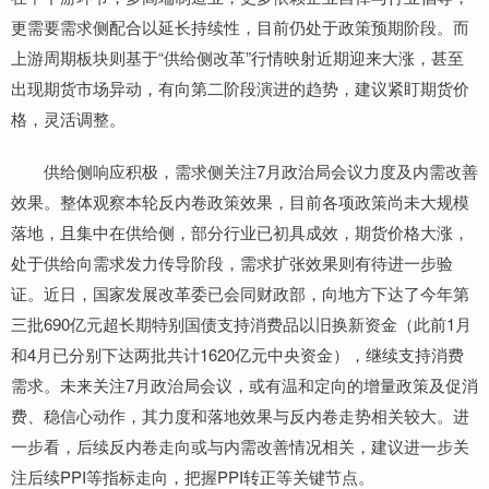
更需要需求侧配合以延长持续性，目前仍处于政策预期阶段。而
上游周期板块则基于“供给侧改革”行情映射近期迎来大涨，甚至
出现期货市场异动，有向第二阶段演进的趋势，建议紧盯期货价
格，灵活调整。
供给侧响应积极，需求侧关注7月政治局会议力度及内需改善
效果。整体观察本轮反内卷政策效果，目前各项政策尚未大规模
落地，且集中在供给侧，部分行业已初具成效，期货价格大涨，
处于供给向需求发力传导阶段，需求扩张效果则有待进一步验
证。近日，国家发展改革委已会同财政部，向地方下达了今年第
三批690亿元超长期特别国债支持消费品以旧换新资金（此前1月
和4月已分别下达两批共计1620亿元中央资金），继续支持消费
需求。未来关注7月政治局会议，或有温和定向的增量政策及促消
费、稳信心动作，其力度和落地效果与反内卷走势相关较大。进
一步看，后续反内卷走向或与内需改善情况相关，建议进一步关
注后续PPI等指标走向，把握PPI转正等关键节点。