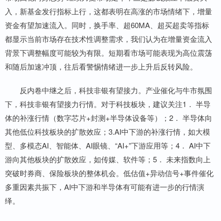
入，新基金发行指标上行，这都表明在高涨的市场情绪下，增量
资金有望加速流入。同时，换手率、超60MA、超买超卖等指标
都显示当前市场存在技术性调整需求，我们认为在增量资金流入
背景下调整幅度可能较为有限。短期看市场可能表现为高位震荡
和随后加速冲顶，往后看警惕情绪进一步上升后反转风险。
反内卷中继之后，科技非银有望接力。产业催化与牛市氛围
下，科技非银有望接力行情。对于科技板块，建议关注1． 半导
体的补涨行情（数字芯片+封测+半导体设备等）；2． 半导体向
其他低位科技板块的扩散效应；3.AI中下游的补涨行情，如大模
型、多模态AI、智能体、AI眼镜、“AI+”下游应用等；4． AI中下
游向其他板块的扩散效应，如传媒、软件等；5． 未来指数向上
突破时券商、保险板块的整体机会。低估值+异动信号+事件催化
多重因素共振下，AI中下游和半导体有可能有进一步的行情演
绎。