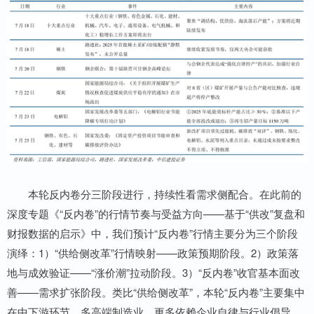
本轮反内卷分三阶段进行，持续性看需求侧配合。在此前的
深度专题《“反内卷”的行情节奏与受益方向——基于“供改”复盘和
财报数据的启示》中，我们预计“反内卷”行情主要分为三个阶段
演绎：1）“供给侧改革”行情映射——政策预期阶段。2）政策落
地与成效验证——“涨价潮”拉动阶段。3）“反内卷”收官基本面改
善——需求扩张阶段。类比“供给侧改革”，本轮“反内卷”主要集中
在中下游环节，多高端制造业，更多依赖企业自律与行业倡导，