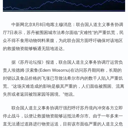
中新网北京8月8日电喀土穆消息：联合国人道主义事务协调
厅7日表示，苏丹被围困城市法希尔面临“灾难性”的严重饥荒，民
众不得不食用动物饲料果腹，为此联合国方面呼吁确保对该地区
的救援物资能够畅通无阻地送达。
据《苏丹论坛报》报道，联合国人道主义事务协调厅运营负
责人埃德姆·沃索鲁(Edem Wosornu)在访问苏丹期间称，长期的
封锁以及食品价格的飞涨已导致法希尔市内的数千人陷入严重饥
荒。“这场灾难造成的影响是极其严重的，人们面临被围困、流离
失所或者返回被毁家园等困境。”他说。
联合国人道主义事务协调厅强烈呼吁苏丹境内冲突各方立即
停止战斗，以便让救援物资能够运抵法希尔市。由于一年多来一
直无法通过道路进行物资运送，目前该市面临严重的人道主义危