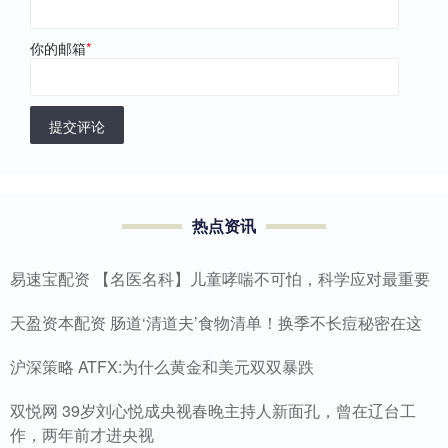
你的邮箱
*
提交评论
热点资讯
易速宝配资 【名医名科】儿童哮喘不可怕，科学应对最重要
天盈资本配资 肠道‘清道夫’食物清单！换季不长痘秘密在这
沪深策略 ATFX:为什么黄金和美元双双暴跌
双悦网 39岁刘心悦成央视春晚主持人新面孔，曾在辽台工
作，两年前才进央视