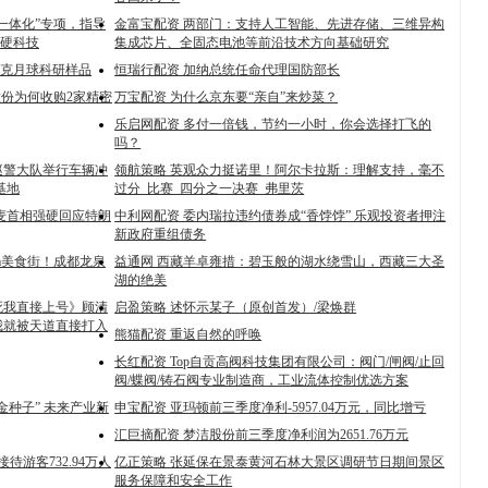
一体化”专项，指导
金富宝配资 两部门：支持人工智能、先进存储、三维异构
硬科技
集成芯片、全固态电池等前沿技术方向基础研究
42克月球科研样品
恒瑞行配资 加纳总统任命代理国防部长
股份为何收购2家精密
万宝配资 为什么京东要“亲自”来炒菜？
乐启网配资 多付一倍钱，节约一小时，你会选择打飞的
吗？
巡警大队举行车辆冲
领航策略 英观众力挺诺里！阿尔卡拉斯：理解支持，毫不
基地
过分_比赛_四分之一决赛_弗里茨
麦首相强硬回应特朗
中利网配资 委内瑞拉违约债券成“香饽饽” 乐观投资者押注
新政府重组债务
0m美食街！成都龙泉
益通网 西藏羊卓雍措：碧玉般的湖水绕雪山，西藏三大圣
湖的绝美
死我直接上号》顾清
启盈策略 述怀示某子（原创首发）/梁焕群
我就被天道直接打入
熊猫配资 重返自然的呼唤
长红配资 Top自贡高阀科技集团有限公司：阀门/闸阀/止回
阀/蝶阀/铸石阀专业制造商，工业流体控制优选方案
金种子” 未来产业新
申宝配资 亚玛顿前三季度净利-5957.04万元，同比增亏
汇巨摘配资 梦洁股份前三季度净利润为2651.76万元
待游客732.94万人
亿正策略 张延保在景泰黄河石林大景区调研节日期间景区
服务保障和安全工作