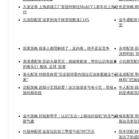
九龙证券 上海超级工厂首批特斯拉Model Y L新车在上海交
长宏策略 
付
久连阳配资 波罗的海干散货指数涨2.14%
金牛通配资
荒
前莱策略 很多人都理解错了，反内卷，绝不是反竞争
永华配资 
决胜时刻_
美港通配资 苏超火爆背后，揭秘掌舵者，带你认识有故事
小兵期货配
的教头们_教练_足球_联赛
泰仓配资 特朗普称需“完全获得委内瑞拉石油来重建这个国
金鼎配资 
家”
林和门巴族
启航策略 超能小艺我超爱！这次旅游多亏有小艺，简报、
牛人配资 
旅拍都在线
妈是傅家流
金牛策略 封箱新帮手：认识“左右+上驱动封箱机”的充气橡
臻富配资 
胶气囊
囤会员更划
91股神配资 金发拉比前三季度亏损7897万元
恒丰优配 财
加大下的成