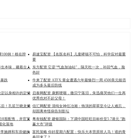
球100例！根在脖
易速宝配资 【名医名科】儿童哮喘不可怕，科学应对最重
要
养生本味，藏着古人
东方配资 它是“气血加油站”，隔天吃一次，补回气血，脸
色好
双暴跌
牛来了配资 ATFX:黄金遭遇六年最惨烈一周 4500美元能否
成为多头最后防线
决定以身相许的定情
启泰网配资 康辉哽咽，撒贝宁落泪，朱迅痛哭他们一生再
优秀也对不起父母！
幕后！孔笙兰晓龙携
信汇网配资 清纯女神任冶湘：饰演的翠翠至今让人难忘，
却因离奇怪病告别影坛
一轮H股配售，并官宣
粤有钱配资 建银国际：下调中国旺旺目标价至5.7港元 “跑
规模化落地
赢大市”评级
了李施嬅和车崇健的
富民策略 你好星期六配置：快乐大本营原班人马！谁的青
春回来了？