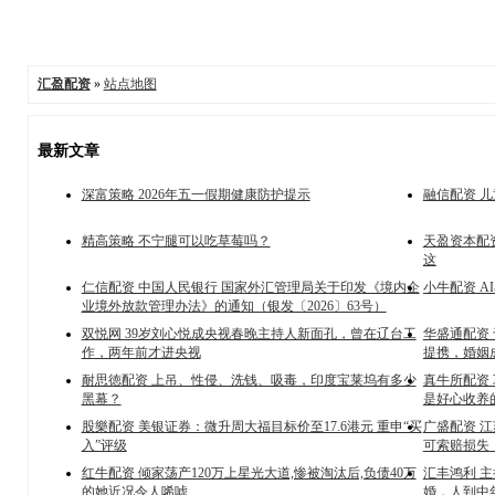
汇盈配资
»
站点地图
最新文章
深富策略 2026年五一假期健康防护提示
融信配资 
精高策略 不宁腿可以吃草莓吗？
天盈资本配
这
仁信配资 中国人民银行 国家外汇管理局关于印发《境内企
小牛配资 AI
业境外放款管理办法》的通知（银发〔2026〕63号）
双悦网 39岁刘心悦成央视春晚主持人新面孔，曾在辽台工
华盛通配资 
作，两年前才进央视
提携，婚姻
耐思徳配资 上吊、性侵、洗钱、吸毒，印度宝莱坞有多少
真牛所配资
黑幕？
是好心收养
股樂配资 美银证券：微升周大福目标价至17.6港元 重申“买
广盛配资 
入”评级
可索赔损失
红牛配资 倾家荡产120万上星光大道,惨被淘汰后,负债40万
汇丰鸿利 
的她近况令人唏嘘
婚，人到中