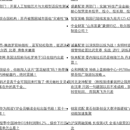
两部门：开展人工智能芯片与大模型适应性测试
盛豪配资 两部门：实施“科技产业金融
耐心智慧资本投早、投小、投长期、投
 联合国机构：苏丹被围困城市面临“灾难性”饥
智宣策略 我国已陆续发放九批共125.
中金财富 “山东富豪”豪掷95亿，歌尔
制造公司？
若昂-佩德罗双响领衔，蓝军轻松取胜，挺进决赛
诚赢配资 以演筑防以练为战！东明特
切尔西_比赛_弗鲁米嫩塞
撞警情处置比武竞赛_实战_进行_训练
资网 美国法院称马杜罗将于5日在纽约出庭
快来配资 委内瑞拉后恐是格陵兰岛 丹
普！
墨脱徒步，你敢闯入这片“莲花秘境”吗？热带雨
众和网配资 地铁上盖购物中心+约70
的神秘邀约，绝对震撼！
驿吾悦广场游玩攻略→
我妈才是真千金可我回来打脸了 傅元敏杜文灵 我
河北龙坤配资 《刚投胎渣爹就想让我
落在外的真千金。
欢沈聿 只因一句建国以后不准成精，
转世轮回。 而我离飞升只差
用华为阅读VIP会员畅读全站出版书籍！双十一
锦富优配 黄石创新创业大赛淬炼硬核“
算！
动能加速集聚
报季|中国神华Q3净利润降6.2%，煤价下行压力
沪深两融策略 长假第4天 全省A级景区接
绩单怎么看？
次