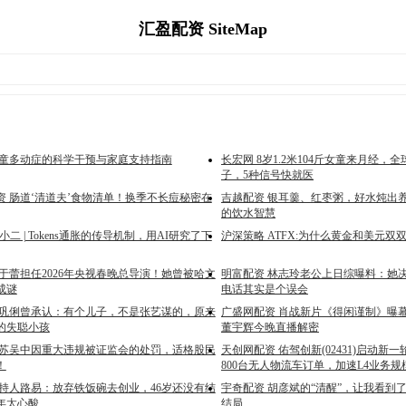
汇盈配资 SiteMap
儿童多动症的科学干预与家庭支持指南
长宏网 8岁1.2米104斤女童来月经，全
子，5种信号快就医
资 肠道‘清道夫’食物清单！换季不长痘秘密在
吉越配资 银耳羹、红枣粥，好水炖出
的饮水智慧
小二 | Tokens通胀的传导机制，用AI研究了下
沪深策略 ATFX:为什么黄金和美元双
于蕾担任2026年央视春晚总导演！她曾被哈文
明富配资 林志玲老公上日综曝料：她
成谜
电话其实是个误会
 巩俐曾承认：有个儿子，不是张艺谋的，原来
广盛网配资 肖战新片《得闲谨制》曝
的失聪小孩
董宇辉今晚直播解密
江苏吴中因重大违规被证监会的处罚，适格股民
天创网配资 佑驾创新(02431)启动新
！
800台无人物流车订单，加速L4业务
主持人路易：放弃铁饭碗去创业，46岁还没有结
宇奇配资 胡彦斌的“清醒”，让我看到
年太心酸
结局