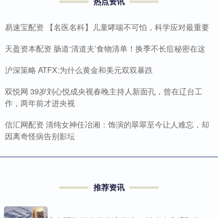
热点资讯
易速宝配资 【名医名科】儿童哮喘不可怕，科学应对最重要
天盈资本配资 肠道‘清道夫’食物清单！换季不长痘秘密在这
沪深策略 ATFX:为什么黄金和美元双双暴跌
双悦网 39岁刘心悦成央视春晚主持人新面孔，曾在辽台工
作，两年前才进央视
信汇网配资 清纯女神任冶湘：饰演的翠翠至今让人难忘，却
因离奇怪病告别影坛
推荐资讯