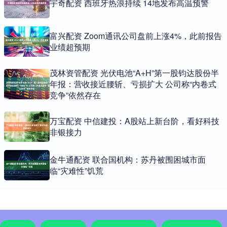
宇奇配资 西班牙热浪持续 14地发布高温预警
富兴配资 Zoom通讯公司盘前上涨4%，此前报告
业绩超预期
茂林资管配资 光伏电池“A+H”第一股钧达股份半
年报：营收接近腰斩、亏损扩大 公司称“内卷式
竞争”依然存在
万宝配资 中信建投：A股站上新台阶，看好科技
非银接力
金牛通配资 联合国机构：苏丹被围困城市面
临“灾难性”饥荒