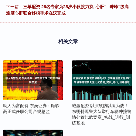
下一篇：
三羊配资 26名专家为25岁小伙接力换“心肝” “珠峰”级高
难度心肝联合移植手术在汉完成
相关文章
助人为富配资 东吴证券：顾轶
诚赢配资 以演筑防以练为战！
高正式任职公司合规总监
东明特巡警大队举行车辆冲撞警
情处置比武竞赛_实战_进行_训
练基地