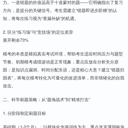
力。一道错题的价值远高于十道蒙对的题——它明确指出了复习
方向，是提分的关键信号。考生需建立“错题即进步阶梯”的认
知，将每次练习视为“查漏补缺”的机遇。
2. 区分“练习场”与“竞技场”的定位差异
展开剩余73%
模考的本质是模拟真实考试环境，帮助考生适应时间压力与题型
节奏。初期模考成绩波动是正常现象，重点应放在分析失分原
因：是知识点漏洞、时间分配失误，还是粗心大意？建立“错题归
因表”，将每次模考转化为可量化的改进清单，而非情绪化的自我
攻击。
二、科学刷题策略：从“题海战术”到“精准打击”
1. 分阶段制定刷题目标
基础期（1-2个月）：以模块化专项训练为主，重点攻克薄弱板块