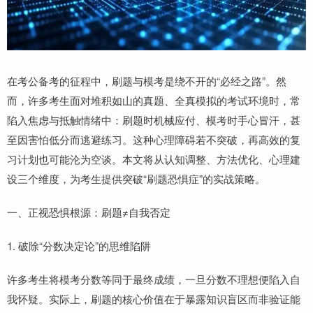
在考公备考的征程中，刷题与模考是绕不开的“必经之路”。然
而，许多考生面对堆积如山的真题、全真模拟的考试环境时，常
陷入焦虑与抵触情绪中：刷题时机械应付、模考时手心冒汗，甚
至因害怕低分而逃避练习。这种心理障碍若不突破，再高效的复
习计划也可能沦为空谈。本文将从认知调整、方法优化、心理建
设三个维度，为考生提供突破“刷题恐惧症”的实战策略。
一、正视恐惧根源：刷题≠自我否定
1. 破除“分数决定论”的思维陷阱
许多考生将模考分数等同于最终成绩，一旦分数不理想便陷入自
我怀疑。实际上，刷题的核心价值在于暴露知识盲区而非验证能