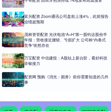
宇奇配资 西班牙热浪持续 14地发布高温预警
富兴配资 Zoom通讯公司盘前上涨4%，此前报告
业绩超预期
茂林资管配资 光伏电池“A+H”第一股钧达股份半
年报：营收接近腰斩、亏损扩大 公司称“内卷式
竞争”依然存在
万宝配资 中信建投：A股站上新台阶，看好科技
非银接力
配资网 预购《消光：困兽》前你需要知道的几件
事