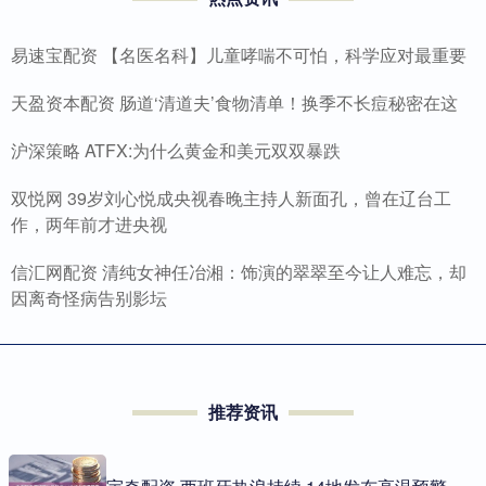
易速宝配资 【名医名科】儿童哮喘不可怕，科学应对最重要
天盈资本配资 肠道‘清道夫’食物清单！换季不长痘秘密在这
沪深策略 ATFX:为什么黄金和美元双双暴跌
双悦网 39岁刘心悦成央视春晚主持人新面孔，曾在辽台工
作，两年前才进央视
信汇网配资 清纯女神任冶湘：饰演的翠翠至今让人难忘，却
因离奇怪病告别影坛
推荐资讯