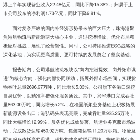
港上半年实现营业收入22.48亿元，同比下降15.38%；归属于上
市公司股东的净利润1.73亿元，同比下降9.81%。
面对复杂严峻的国内外经济形势带来的巨大压力，珠海港聚
焦港航物流与新能源两大核心主业，通过挖潜增效、优化布局积
极应对挑战，展现了经营韧性。同时，公司持续推进ESG战略的
深化落地，为实现更高质量、更可持续的发展奠定了坚实基础。
报告期内，公司港航物流板块以“向内挖潜提效、向外拓市谋
进”为核心方向，强化内部协同联动，拓展外部市场空间，实现货
物吞吐总量2696.97万吨，同比增长5.33%。公司旗下各港口深挖
自身优势，以精准举措强化服务质效。其中，兴华港口完成吞吐
量863.00万吨，同比增长5.2%，在稳固纸浆业务基础上积极拓展
新能源设备出口；港弘码头表现亮眼，完成吞吐量925.25万吨，
同比大幅增长12.99%，服务优化成效显著。航运业务克服市场波
动，完成散货运输450.92万吨、集装箱运输11.20万标箱。物流及
配套服务依托高栏母港，积极构建多式联运网络，拖轮港外业务