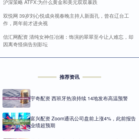
沪深策略 ATFX:为什么黄金和美元双双暴跌
双悦网 39岁刘心悦成央视春晚主持人新面孔，曾在辽台工
作，两年前才进央视
信汇网配资 清纯女神任冶湘：饰演的翠翠至今让人难忘，却
因离奇怪病告别影坛
推荐资讯
宇奇配资 西班牙热浪持续 14地发布高温预警
富兴配资 Zoom通讯公司盘前上涨4%，此前报告
业绩超预期