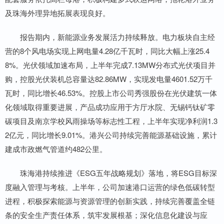
及珠海外理异地拓展表现良好。
报告期内，新能源业务发展活力持续释放。电力板块自主经
营的8个风电场实现上网电量4.28亿千瓦时，同比大幅上涨25.4
8%。光伏领域加速布局，上半年完成7.13MW分布式光伏项目并
购，控股光伏装机总容量达82.86MW，实现发电量4601.52万千
瓦时，同比增长46.53%。控股上市公司秀强股份在光伏建筑一体
化领域取得重要进展，产品成功应用于方厅水院、无锡钙钛矿零
碳项目及南京学校风雨操场等标志性工程，上半年实现净利润1.3
2亿元，同比增长9.01%。港兴公司持续完善能源基础设施，累计
建成市政燃气管道约482公里。
珠海港持续推进《ESG五年战略规划》落地，将ESG目标深
度融入管理与考核。上半年，公司加速港口运营的绿色低碳转型
进程，积极探索能源与资源管理的创新实践，持续完善覆盖全链
条的安全生产责任体系，筑牢发展根基；深化信息化建设与应