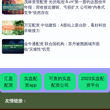
茂林资管配资 光伏电池“A+H”第一股钧达股份半
年报：营收接近腰斩、亏损扩大 公司称“内卷式
竞争”依然存在
万宝配资 中信建投：A股站上新台阶，看好科技
非银接力
金牛通配资 联合国机构：苏丹被围困城市面
临“灾难性”饥荒
汇盈
实盘配
可查的实盘
2023实盘配
配资
资app
配资公司
资平台
友情链接：