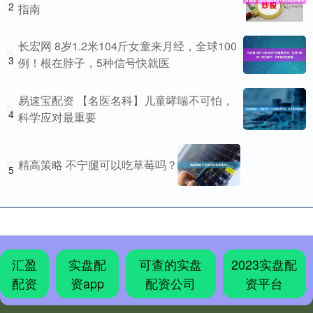
2
指南
长宏网 8岁1.2米104斤女童来月经，全球100
3
例！根在脖子，5种信号快就医
易速宝配资 【名医名科】儿童哮喘不可怕，
4
科学应对最重要
精高策略 不宁腿可以吃草莓吗？
5
汇盈
实盘配
可查的实盘
2023实盘配
配资
资app
配资公司
资平台