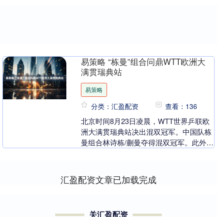
易策略 “栋曼”组合问鼎WTT欧洲大
满贯瑞典站
易策略
分类：汇盈配资
查看：136
北京时间8月23日凌晨，WTT世界乒联欧
洲大满贯瑞典站决出混双冠军。中国队栋
曼组合林诗栋/蒯曼夺得混双冠军。此外，
孙颖莎、王曼昱、陈熠、石洵瑶包揽女单
四强，林诗....
汇盈配资文章已加载完成
关汇盈配资