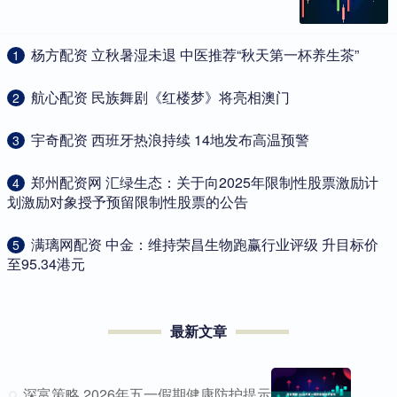
​杨方配资 立秋暑湿未退 中医推荐“秋天第一杯养生茶”
1
​航心配资 民族舞剧《红楼梦》将亮相澳门
2
​宇奇配资 西班牙热浪持续 14地发布高温预警
3
​郑州配资网 汇绿生态：关于向2025年限制性股票激励计
4
划激励对象授予预留限制性股票的公告
​满璃网配资 中金：维持荣昌生物跑赢行业评级 升目标价
5
至95.34港元
最新文章
深富策略 2026年五一假期健康防护提示