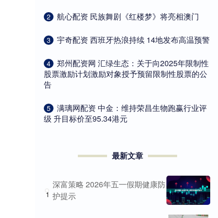
​航心配资 民族舞剧《红楼梦》将亮相澳门
2
​宇奇配资 西班牙热浪持续 14地发布高温预警
3
​郑州配资网 汇绿生态：关于向2025年限制性
4
股票激励计划激励对象授予预留限制性股票的公
告
​满璃网配资 中金：维持荣昌生物跑赢行业评
5
级 升目标价至95.34港元
最新文章
深富策略 2026年五一假期健康防
1
护提示