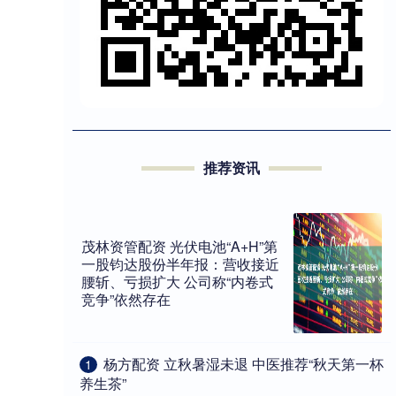
推荐资讯
茂林资管配资 光伏电池“A+H”第
一股钧达股份半年报：营收接近
腰斩、亏损扩大 公司称“内卷式
竞争”依然存在
​杨方配资 立秋暑湿未退 中医推荐“秋天第一杯
1
养生茶”