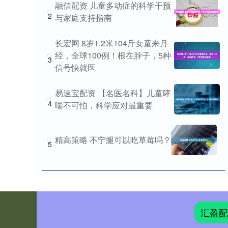
融信配资 儿童多动症的科学干预
2
与家庭支持指南
长宏网 8岁1.2米104斤女童来月
经，全球100例！根在脖子，5种
3
信号快就医
易速宝配资 【名医名科】儿童哮
4
喘不可怕，科学应对最重要
精高策略 不宁腿可以吃草莓吗？
5
汇盈配