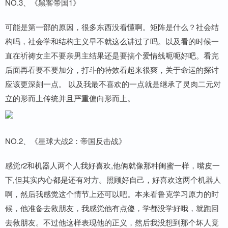
NO.3、《黑客帝国1》
可能是第一部的原因，很多东西没看懂啊。矩阵是什么？社会结
构吗，社会学和结构主义早不就这么讲过了吗。以及看的时候一
直在祈祷女主不要亲男主结果还是要搞个爱情线呃呃好吧。看完
后面再看要不要加分，打斗的特效看起来很爽，关于命运的探讨
应该更深刻一点。 以及我最不喜欢的一点就是继承了灵肉二元对
立的形而上传统并且严重偏向形而上。
NO.2、《星球大战2：帝国反击战》
感觉r2和机器人两个人我好喜欢,他俩就像那种闺蜜一样，嘴皮一
下,但其实内心都是还有对方。照顾好自己，好喜欢这两个机器人
啊，然后我感觉这个情节上还可以吧。本来看鲁克学习原力的时
候，他准备去救朋友，我感觉他有点傻，学都没学好哦，就跑回
去救朋友。不过他这样表现他的正义，然后我没想到那个坏人竟