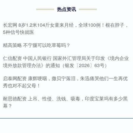
热点资讯
长宏网 8岁1.2米104斤女童来月经，全球100例！根在脖子，
5种信号快就医
精高策略 不宁腿可以吃草莓吗？
仁信配资 中国人民银行 国家外汇管理局关于印发《境内企业
境外放款管理办法》的通知（银发〔2026〕63号）
启泰网配资 康辉哽咽，撒贝宁落泪，朱迅痛哭他们一生再优
秀也对不起父母！
耐思徳配资 上吊、性侵、洗钱、吸毒，印度宝莱坞有多少黑
幕？