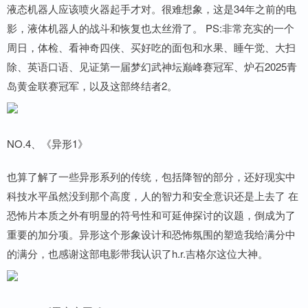
液态机器人应该喷火器起手才对。很难想象，这是34年之前的电
影，液体机器人的战斗和恢复也太丝滑了。 PS:非常充实的一个
周日，体检、看神奇四侠、买好吃的面包和水果、睡午觉、大扫
除、英语口语、见证第一届梦幻武神坛巅峰赛冠军、炉石2025青
岛黄金联赛冠军，以及这部终结者2。
NO.4、《异形1》
也算了解了一些异形系列的传统，包括降智的部分，还好现实中
科技水平虽然没到那个高度，人的智力和安全意识还是上去了 在
恐怖片本质之外有明显的符号性和可延伸探讨的议题，倒成为了
重要的加分项。异形这个形象设计和恐怖氛围的塑造我给满分中
的满分，也感谢这部电影带我认识了h.r.吉格尔这位大神。