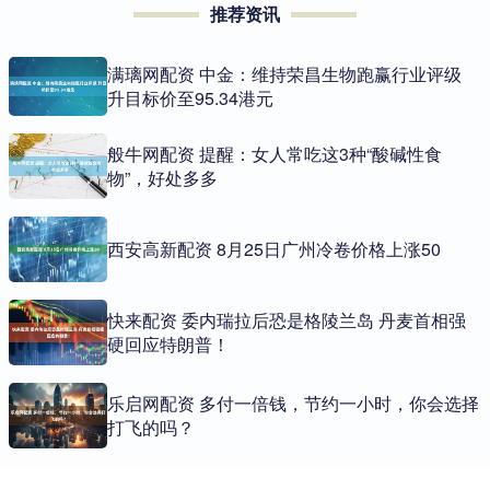
推荐资讯
满璃网配资 中金：维持荣昌生物跑赢行业评级
升目标价至95.34港元
般牛网配资 提醒：女人常吃这3种“酸碱性食
物”，好处多多
西安高新配资 8月25日广州冷卷价格上涨50
快来配资 委内瑞拉后恐是格陵兰岛 丹麦首相强
硬回应特朗普！
乐启网配资 多付一倍钱，节约一小时，你会选择
打飞的吗？