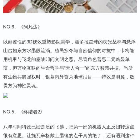
NO.6、《阿凡达》
以颠覆性的3D视效重塑影院美学，潘多拉星球的荧光丛林与悬浮
山峦如东方水墨般流淌。殖民掠夺与自然信仰的对抗中，卡梅隆
用机甲与飞龙的鏖战叩问文明之恶。尽管角色善恶二元略显单
薄，但万物互联的生命哲学与“天人合一”的东方智慧共振。当所
有生物共御强权时，银幕内外皆为地球泪目——特效是羽翼，敬
畏方为神性灵魂。
NO.5、《终结者2》
八年时间特效已经是质的飞越，把第一部的机器人正反扭转这点
很有意思。让施瓦辛格戴上墨镜的点子真的绝了，还有遇到这种